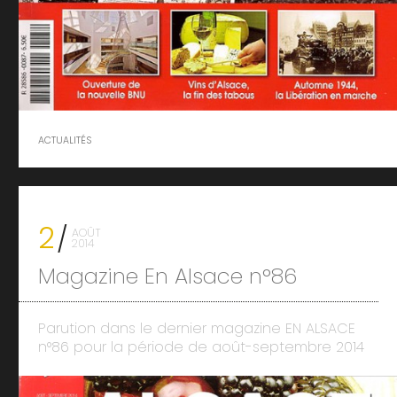
ACTUALITÉS
2
AOÛT
2014
Magazine En Alsace n°86
Parution dans le dernier magazine EN ALSACE
n°86 pour la période de août-septembre 2014