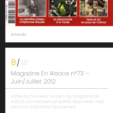
ACTUALITÉS
8
JUIN
2012
Magazine En Alsace n°73 –
Juin/Juillet 2012
Sortie du nouveau numéro du magazine EN
ALSACE (bi-mensuel juin/juillet) disponible chez
tout bon marchand de journaux.