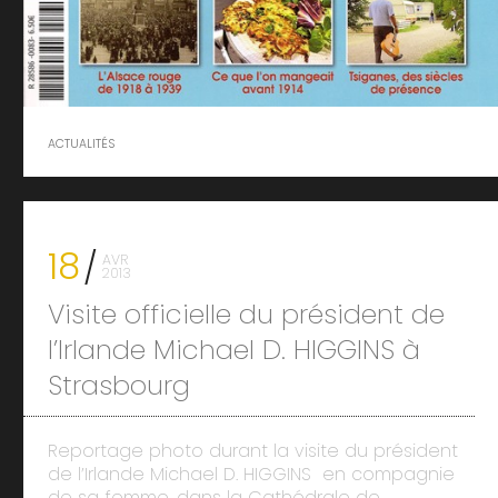
ACTUALITÉS
18
AVR
2013
Visite officielle du président de
l’Irlande Michael D. HIGGINS à
Strasbourg
Reportage photo durant la visite du président
de l’Irlande Michael D. HIGGINS en compagnie
de sa femme, dans la Cathédrale de