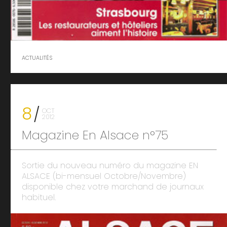
ACTUALITÉS
8
OCT
2012
Magazine En Alsace n°75
Sortie du nouveau numéro du magazine EN
ALSACE (bi-mensuel Octobre/Novembre)
disponible chez votre marchand de journaux
habituel.