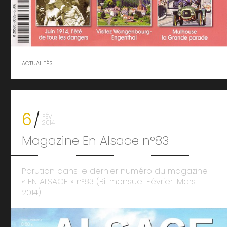
ACTUALITÉS
6
FÉV
2014
Magazine En Alsace n°83
Parution dans le dernier numéro du magazine
« EN ALSACE » n°83 (Bi-mensuel Février-Mars
2014)