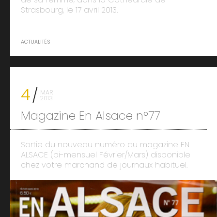
Strasbourg, le 17 avril 2013.
ACTUALITÉS
4
MAR
2013
Magazine En Alsace n°77
Sortie du nouveau numéro du magazine EN
ALSACE (bi-mensuel Février/Mars) disponible
chez votre marchand de journaux habituel.