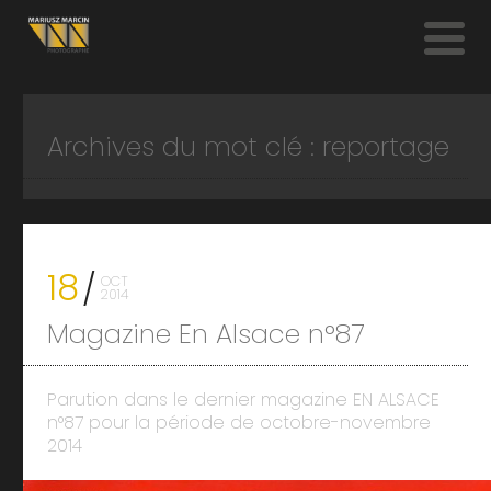
Archives du mot clé : reportage
18
OCT
2014
Magazine En Alsace n°87
Parution dans le dernier magazine EN ALSACE
n°87 pour la période de octobre-novembre
2014