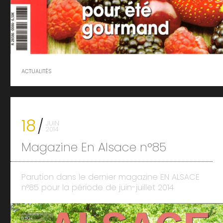
ACTUALITÉS
18
JUIN
2014
Magazine En Alsace n°85
Parution dans le dernier magazine EN ALSACE
n°85 pour la période de juin-juillet 2014