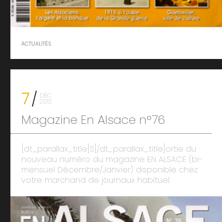
ACTUALITÉS
7
DÉC
2012
Magazine En Alsace n°76
[dt_parallax_title]S[/dt_parallax_title]ortie du
nouveau numéro du magazine EN ALSACE (bi-
mensuel Décembre/Janvier) disponible chez
votre marchand de journaux habituel.