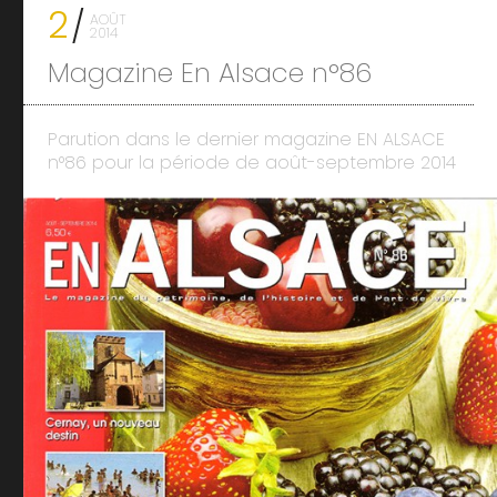
2
AOÛT
2014
Magazine En Alsace n°86
Parution dans le dernier magazine EN ALSACE
n°86 pour la période de août-septembre 2014