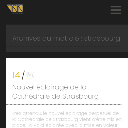
Archives du mot clé : strasbourg
14
NOV
2016
Nouvel éclairage de la
Cathédrale de Strasbourg
Très attendu, le nouvel éclairage perpétuel de
la Cathédrale de Strasbourg vient d’être mis en
place. La voici éclairée avec la mise en valeur