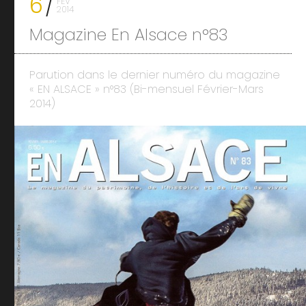
6
FÉV
2014
Magazine En Alsace n°83
Parution dans le dernier numéro du magazine
« EN ALSACE » n°83 (Bi-mensuel Février-Mars
2014)