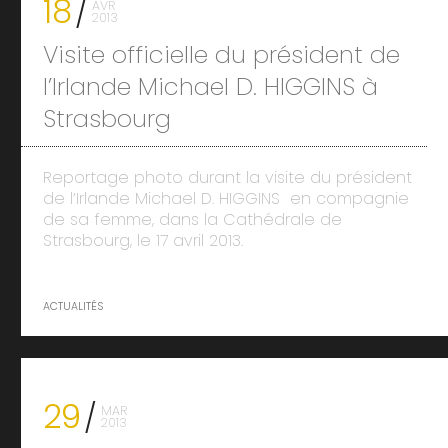
18
AVR
2013
Visite officielle du président de
l’Irlande Michael D. HIGGINS à
Strasbourg
Reportage photo durant la visite du président
de l’Irlande Michael D. HIGGINS en compagnie
de sa femme, dans la Cathédrale de
Strasbourg, le 17 avril 2013.
ACTUALITÉS
29
MAR
2013