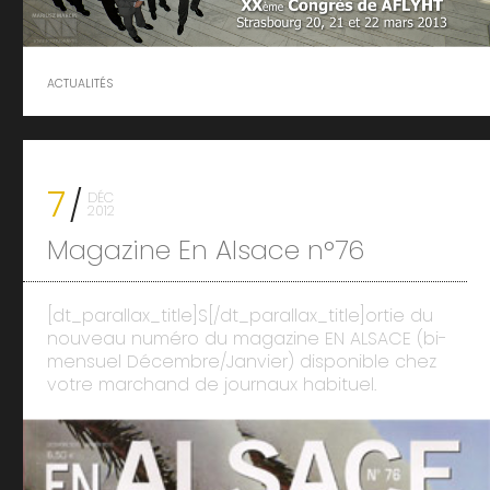
ACTUALITÉS
7
DÉC
2012
Magazine En Alsace n°76
[dt_parallax_title]S[/dt_parallax_title]ortie du
nouveau numéro du magazine EN ALSACE (bi-
mensuel Décembre/Janvier) disponible chez
votre marchand de journaux habituel.