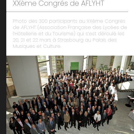
XXème Congrés de AFLYHT
Photo des 300 participants au XXème Congrès
de AFLYHT (Association Française des Lycées de
l’Hôtellerie et du Tourisme) qui s’est déroulé les
20, 21 et 22 mars à Strasbourg au Palais des
Musiques et Culture.