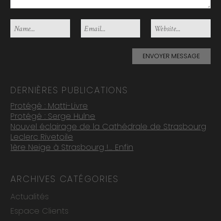
DERNIÈRES PUBLICATIONS
Protégé : Matti-Livre
Protégé : Serge Hulne
Nouvel éclairage de la Cathédrale de Strasbourg
Leclerc Rivetoile
1ère Neige à Strasbourg !… Enfin
ARCHIVES CATÉGORIES
Actualités
Espace Clients