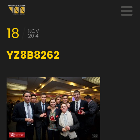
18
NOV
2014
YZ8B8262