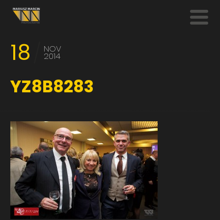
18
NOV
2014
YZ8B8283